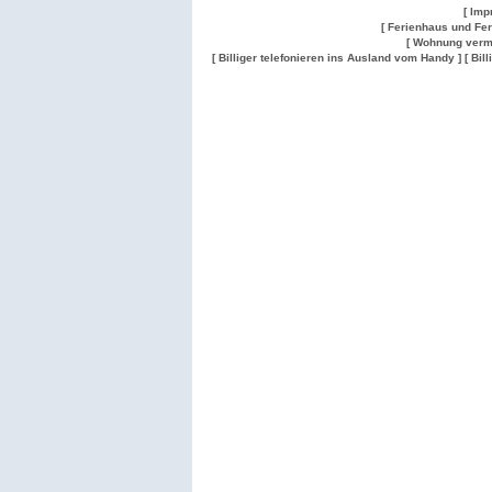
[ Imp
[ Ferienhaus und Fe
[ Wohnung verm
[ Billiger telefonieren ins Ausland vom Handy ]
[ Bil
Wohnung
Wohnung
Gesuch
Wohnungen