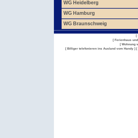
WG Heidelberg
WG Hamburg
WG Braunschweig
[
[ Ferienhaus un
[ Wohnung v
[ Billiger telefonieren ins Ausland vom Handy ]
[
Wohnung
Wohnung
Gesuch
Wohnungen